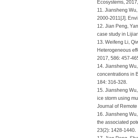
Ecosystems, 201
11. Jiansheng Wu, 
2000-2011[J]. Env
12. Jian Peng, Yan
case study in Liji
13. Weifeng Li, Qi
Heterogeneous effe
2017, 586: 457
14. Jiansheng Wu, 
concentrations in 
184: 316-328.
15. Jiansheng Wu,
ice storm using mu
Journal of Remot
16. Jiansheng Wu, 
the associated pot
23(2): 1428-14