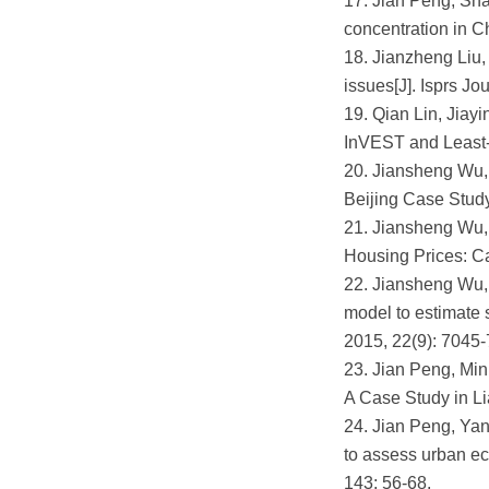
17. Jian Peng, Sh
concentration in 
18. Jianzheng Liu,
issues[J]. Isprs 
19. Qian Lin, Jiay
InVEST and Least-
20. Jiansheng Wu, 
Beijing Case Stu
21. Jiansheng Wu,
Housing Prices: C
22. Jiansheng Wu,
model to estimate 
2015, 22(9): 70
23. Jian Peng, Min
A Case Study in L
24. Jian Peng, Yan
to assess urban ec
143: 56-68.