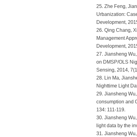
25. Zhe Feng, Jia
Urbanization: Case
Development, 2
26. Qing Chang, X
Management Approa
Development, 2
27. Jiansheng Wu, 
on DMSP/OLS Night
Sensing, 2014, 
28. Lin Ma, Jians
Nighttime Light D
29. Jiansheng Wu, 
consumption and G
134: 111-119.
30. Jiansheng Wu,
light data by the 
31. Jiansheng Wu, 