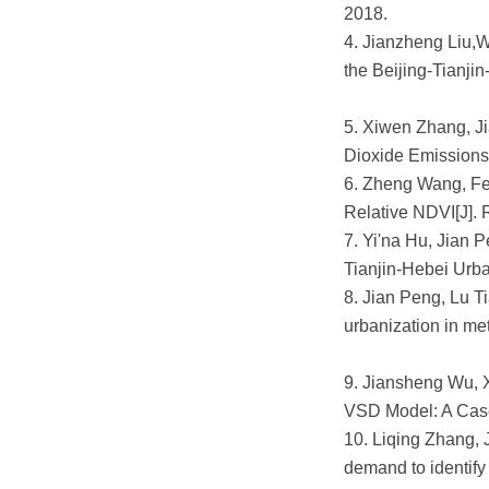
2018.
4. Jianzheng Liu,W
the Beijing-Tianji
5. Xiwen Zhang, J
Dioxide Emission
6. Zheng Wang, Fei
Relative NDVI[J]
7. Yi'na Hu, Jian 
Tianjin-Hebei Ur
8. Jian Peng, Lu T
urbanization in met
9. Jiansheng Wu, X
VSD Model: A Case
10. Liqing Zhang,
demand to identify