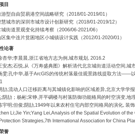
项目
潭旅游型自由贸易港空间战略研究（2018/01-2019/01）
向智慧城市的深圳市城市设计创新研究（2018/01-2019/12）
遥古城街道景观变化持续考察（2006/06-2021/06）
巴山区集中连片贫困地区小城镇设计实践（2012/01-2020/01）
性论著
劼;徐杏华;李晨晨,浙江省地方志为例,城市规划, 2016.2
劼;王安杰;石悦,从《万寿盛典图》解析清代北京城街道活动空间,城市
劼;杨雯;孔中华,基于ArcGIS的传统村落最佳观景路线提取方法—
15.1
俊;阴劼,流动人口迁移距离与其城镇化影响的区域差异,北京大学学报(
雄飞;阴劼；杨彬;宋铮,开平碉楼与村落防御功能格局的时空演变,地理
盼;陈宇明;但俊;阴劼,1949年以来农村住宅内部空间格局的演化, 装饰,
hen Li;Jie Yin;Yang Lei,Analysis of the Spatial Evolution of th
Protection Strategies,7th International Association for Chin
荣誉