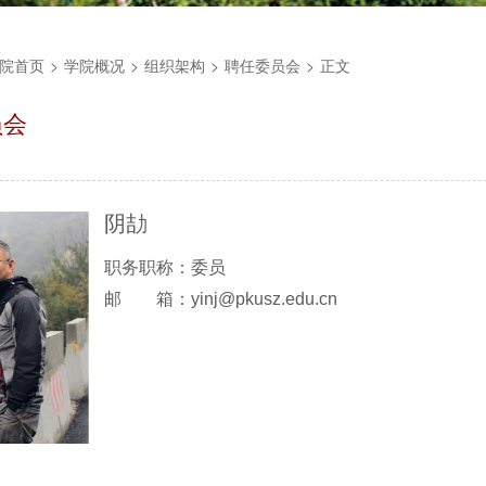
院首页
>
学院概况
>
组织架构
>
聘任委员会
>
正文
员会
阴劼
职务职称：委员
邮 箱：
yinj@pkusz.edu.cn