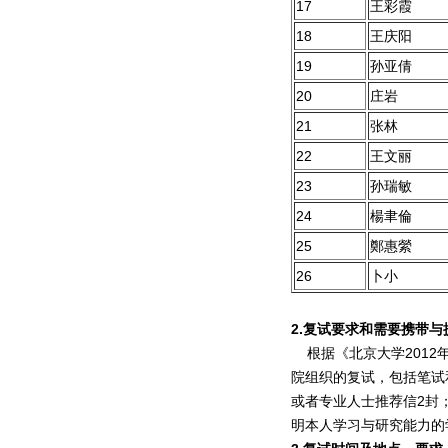
17
王彩霞
18
王庆阳
19
孙亚倩
20
庄岩
21
张林
22
王文丽
23
孙瑞敏
24
楊聿倫
25
鄭惠縈
26
卜小
2.
复试要求和需要携带与
根据《北京大学2012
院组织的复试，包括笔试和
或者专业人士推荐信2封；
明本人学习与研究能力的