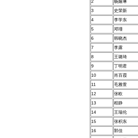
2
杨娅琳
3
史荣新
4
李学东
5
邓瑾
6
韩晓杰
7
李露
8
王璐琦
9
丁明君
10
肖百霞
11
毛雅萱
12
张欧
13
程静
14
王瑞伦
15
张积东
16
郭佳