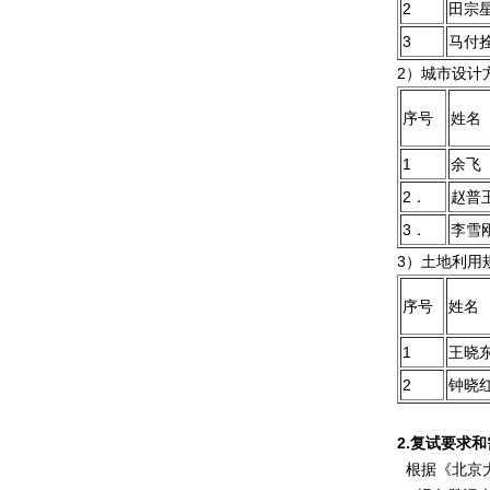
2
田宗
3
马付
2）城市设计
序号
姓名
1
余飞
2．
赵普
3．
李雪
3）土地利用
序号
姓名
1
王晓
2
钟晓
2.
复试要求和
根据《北京大