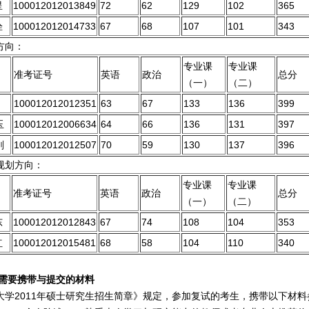
星
100012012013849
72
62
129
102
365
拴
100012012014733
67
68
107
101
343
方向：
专业课
专业课
准考证号
英语
政治
总分
（一）
（二）
100012012012351
63
67
133
136
399
玉
100012012006634
64
66
136
131
397
刚
100012012012507
70
59
130
137
396
规划方向：
专业课
专业课
准考证号
英语
政治
总分
（一）
（二）
东
100012012012843
67
74
108
104
353
红
100012012015481
68
58
104
110
340
需要携带与提交的材料
学2011年硕士研究生招生简章》规定，参加复试的考生，携带以下材料参