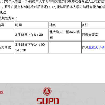
记表；(3)个人陈述；(4)熟悉本人学习与研究能力的教师或者专业人士推荐信
生，原件在提交材料时检对后退还)； (7)能够证明本人学习与研究能力的
地点
域规划方向：
内容
时间
地点
备注
北大逸夫二楼3456房
3月18日上午8：30
四楼会议室
间
3月18日下午14：00-
听力考试
详见
北京大学研
14：30
学院