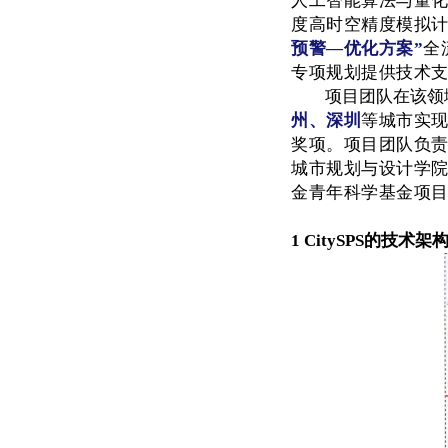
人工智能算法与量
度高时空精度模拟
预警—优化方案”
全
专项规划提供技术
项目团队在该领
州、深圳
等城市实
奖项。项目团队负
城市规划与设计学
金青年科学基金项目
1
CitySPS的技术