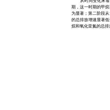
从时间
变化来
看
期，这一时期的甲烷
为显著；第二阶段从
的
总排放增速显著低
烷和氧化亚氮的总排