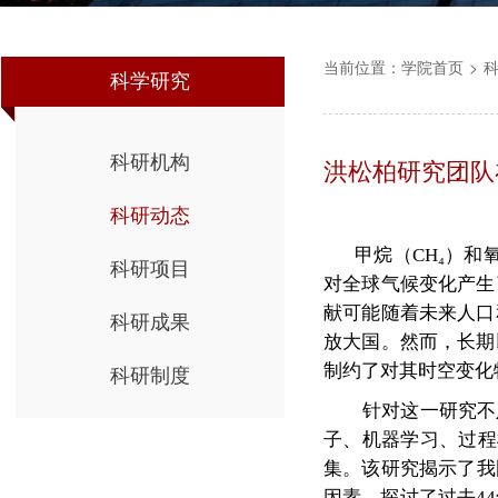
当前位置：
学院首页
>
科学研究
科研机构
洪松柏研究团队
科研动态
甲烷（CH
₄
）和
科研项目
对全球气候变化产生
献可能随着未来人口
科研成果
放大国。然而，长期
制约了对其时空变化
科研制度
针对这一研究不
子、机器学习、过程
集
。该研究
揭示了
我
因素，探讨了过去4