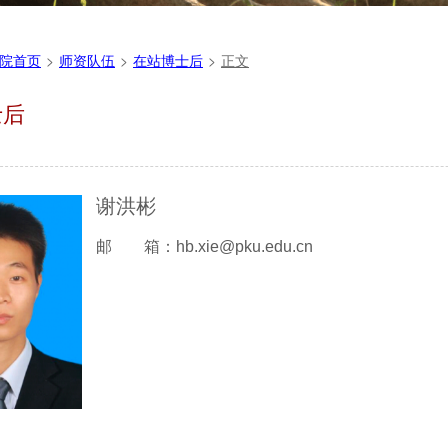
院首页
>
师资队伍
>
在站博士后
>
正文
士后
谢洪彬
邮 箱：hb.xie@pku.edu.cn