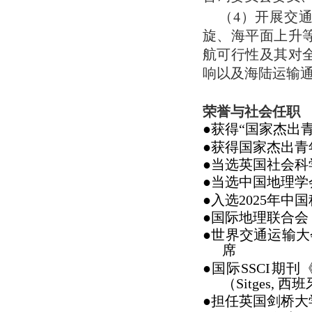
（4）开展交通
旋、海平面上升
航可行性及其对
响以及海陆运输
荣誉与社会任职
●获得“国家杰出
●获得国家杰出青
●
当选英国社会科
●
当选中国地理学
●入选2025年
●
国际地理联合会
●
世界交通运输大会（W
席
●国际SSCI期刊《Ci
（Sitges,
●担任英国剑桥大