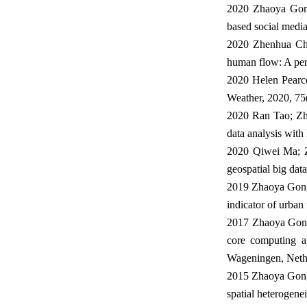
2020 Zhaoya Gong
based social media
2020 Zhenhua Che
human flow: A per
2020 Helen Pearce
Weather, 2020, 75
2020 Ran Tao; Zha
data analysis with
2020 Qiwei Ma; Z
geospatial big dat
2019 Zhaoya Gong*
indicator of urban 
2017 Zhaoya Gong*
core computing a
Wageningen, Neth
2015 Zhaoya Gong*
spatial heterogene