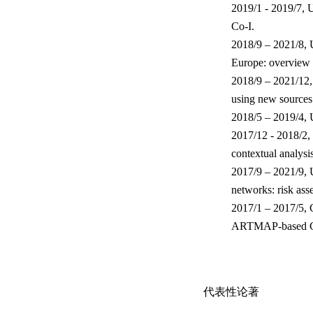
2019
/
1 - 2019/7, 
Co-I.
2018/9 – 2021/8, U
Europe: overview 
2018/9 – 2021/12
using new sources 
2018/5 – 2019/4, 
2017/12 - 2018/2,
contextual analysis
2017/9 – 2021/9, 
networks: risk ass
2017/1 – 2017/5, 
ARTMAP-based Ge
代表性论著