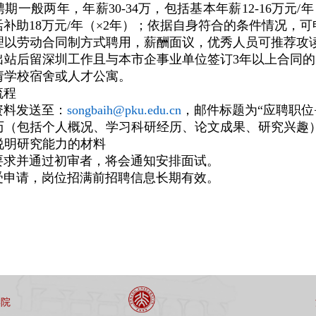
后聘期一般两年，年薪30-34万，
包括基本年薪
12-16万
补助18万元/年（×2年）；依据自身符合的条件情况，
助理以劳动合同制方式聘用，薪酬面议，优秀人员可推荐攻
后出站后留深圳工作且与本市企事业单位签订3年以上合同
申请学校宿舍或人才公寓。
流程
资料发送至：
songbaih@pku.edu.cn
，邮件标题为“应聘职位
简历（包括个人概况、学习科研经历、论文成果、研究兴趣
能说明研究能力的材料
要求并通过初审者，将会通知安排面试。
受申请，岗位招满前招聘信息长期有效。
学院