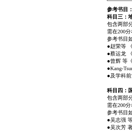
参考书目
科目三：
包含两部分
需在200
参考书目
●
赵荣等 
●
蔡运龙 
●
曾辉 等
●
Kang-
●
及学科前
科目四：
包含两部
需在200
参考书目
●
吴志强 
●
吴次芳 