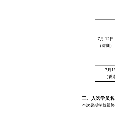
7
月
12
日
（深圳）
7
月
1
（香
三、入选学员名
本次暑期学校最终