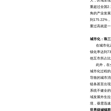
大，区域呈现
重超过全国2
角的产业发展
到175.2
重过高就是一
城市化：珠三
在城市化进
镇化率达到7
他五市所占比
此外，在仝
城市化过程的
导致的城市消
链条甚至出现
系统不健全的
域发展外生拉
境，亟需迅速
世界级城镇群