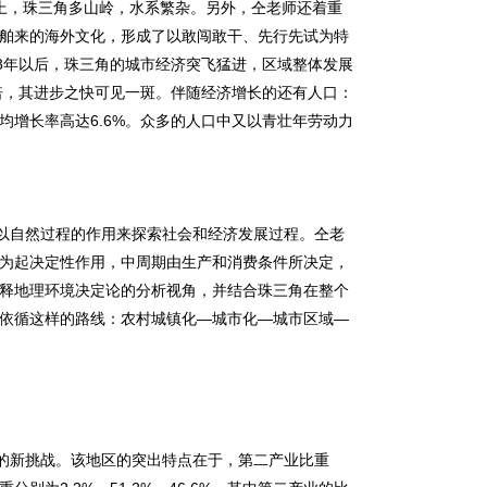
上，珠三角多山岭，水系繁杂。另外，仝老师还着重
舶来的海外文化，形成了以敢闯敢干、先行先试为特
8年以后，珠三角的城市经济突飞猛进，区域整体发展
276倍，其进步之快可见一斑。伴随经济增长的还有人口：
人口年均增长率高达6.6%。众多的人口中又以青壮年劳动力
以自然过程的作用来探索社会和经济发展过程。仝老
为起决定性作用，中周期由生产和消费条件所决定，
释地理环境决定论的分析视角，并结合珠三角在整个
依循这样的路线：农村城镇化—城市化—城市区域—
的新挑战。该地区的突出特点在于，第二产业比重