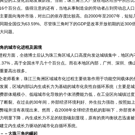
典型的工业化后期发展阶段。当前，珠三角三大产业在地区经济中所占比重分别
.16个百分点。值得注意的还有，当地从事制造业的劳动者占到劳动总人
主要面向海外市场，对出口的依存度比较高。自2000年至2007年，短短几
2%，同期全国仅为63.59%。尽管珠三角时下的GDP是改革开放初期的近
大问题。
角的城市化进程及困境
程方面，仝德博士后认为珠三角区域人口高度向发达城镇集中，地区内
3.37%，高于全国水平几十个百分点。而在本地区内部，广州、深圳、佛
重要高出很多。
老师看来，珠江三角洲区域城市化过程主要依靠作用于功能空间载体的
发展，区域内部以内生成长力为基础的城市化良性自循环系统（主要是城
费群体规模小、低端城市化导致的个体消费能力低，在工业区向城镇过度
了断裂。在过去的30年间，外部经济环境利好、外生拉力强劲，按照如
弊端并没有表现出来。然而，在2008年全球经济危机的影响下，外部资
力明显下降，内生成长力不足的软肋顷刻显现，原有的类均衡状态迅速被
建立内生成长力驱动的城市化自循环系统。
－－大珠三角的崛起