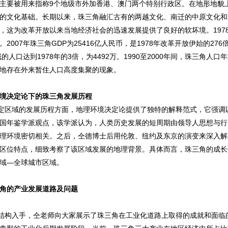
主要被用来指称9个地级市外加香港、澳门两个特别行政区。在地形地貌
的文化基础。长期以来，珠三角融汇古有的两越文化、南迁的中原文化和
，这为改革开放以来当地经济社会的迅速发展提供了良好的软坏境。197
。2007年珠三角GDP为25416亿人民币，是1978年改革开放伊始的
域的人口达到1978年的3倍，为4492万。1990至2000年间，珠三角
地存在外来暂住人口高度集聚的现象。
境决定论下的珠三角发展历程
定区域的发展历程方面，地理环境决定论提供了独特的解释范式，它强调
国年鉴学派观点，该学派认为，人类历史发展的短周期由领导人思想与行
理环境密切相关。之后，仝德博士后用伦敦、纽约及东京的演变来深入解
区位特点，细致考察了该区域发展的地理背景。具体而言，珠三角的成长
域—全球城市区域。
角的产业发展道路及问题
构入手，仝老师向大家展示了珠三角在工业化道路上取得的成就和面临