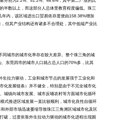
为2.2%、51.2%、46.6%，其中第二产业的比
口的半数以上，而这部分人总体受教育程度偏低。珠三
年内，该区域进出口贸易依存度便由158.38%增加
300倍，但其产业结构还有诸多不合理处，其中低端产业比
不同城市的城市化率存在较大差异。整个珠三角的城
山、东莞四市的城市人口就占总人口的70%多，比其
外生拉力驱动，工业和城市节点的发展强于工业化和
市化发展链条）并不健全，特别是由于不完全城市化
、城镇向城市发展、城市反哺农村等方面城市化循环
上模式推进区域发展一直比较顺利，城市化良性自循环
本和外部市场迅速萎缩导致珠江三角洲区域城市化及区
打破，过度依靠外生拉动力驱动的城市化进程出现困