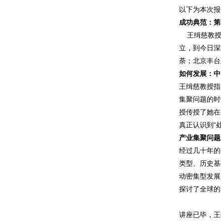
以下为本次报
成功典范：第
王缉慈教授首
立，到今日深
荼；北京丰台
如何发展：中
王缉慈教授指
集聚问题的时
授传授了她在
真正认识到“
产业集聚问题
经过几十年的
类型、历史基
动密集型发展
探讨了全球的
讲座已毕，王