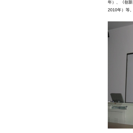
年）、《创新
2010年）等