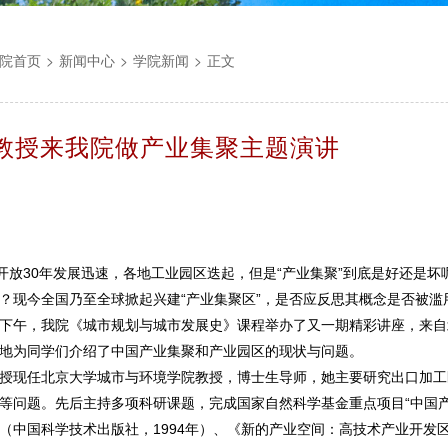
院首页
>
新闻中心
>
学院新闻
>
正文
教授来我院做产业集聚主题演讲
30年发展迅速，各地工业园区迭起，但是“产业集聚”到底是好还是坏呢
？现今全国乃至全球掀起兴建“产业集聚区”，是否应反思其概念是否被滥
下午，我院《城市规划与城市发展史》课程举办了又一期精彩讲座，来自
地为同学们介绍了中国产业集聚和产业园区的现状与问题。
现任北京大学城市与环境学院教授，博士生导师，她主要研究出口加工
等问题。先后主持多项科研课题，完成国家自然科学基金重点项目“中国
（中国科学技术出版社，1994年）、《新的产业空间：高技术产业开发区