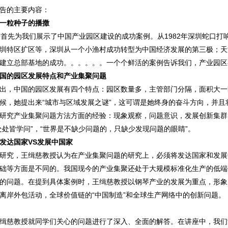
告的主要内容：
一粒种子的播撒
先为我们展示了中国产业园区建设的成功案例。从1982年深圳蛇口打
圳特区扩区等，深圳从一个小渔村成功转型为中国经济发展的第三极；天津
建立总部基地的成功。。。。。。一个个鲜活的案例告诉我们，产业园区
国的园区发展特点和产业集聚问题
出，中国的园区发展有四个特点：园区数量多，主管部门分隔，面积大一
候，她提出来“城市与区域发展之谜”，这可谓是她终身的奋斗方向，并且
研究产业集聚问题方法方面的经验：现象观察，问题意识，发展创新集群
处处皆学问”，“世界是不缺少问题的，只缺少发现问题的眼睛”。
发达国家VS发展中国家
研究，王缉慈教授认为在产业集聚问题的研究上，必须将发达国家和发展
础等方面是不同的。我国现今的产业集聚还处于大规模标准化生产的低端
的问题。在提到具体案例时，王缉慈教授以钢琴产业的发展为重点，形象
离岸外包活动，全球价值链的“中国制造”和全球生产网络中的创新问题。
缉慈教授就同学们关心的问题进行了深入、全面的解答。在讲座中，我们