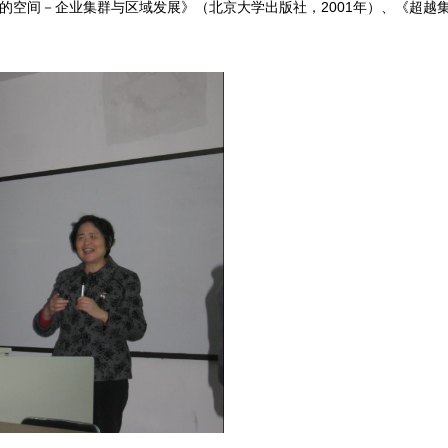
的空间－企业集群与区域发展》（北京大学出版社，2001年）、《超越
。