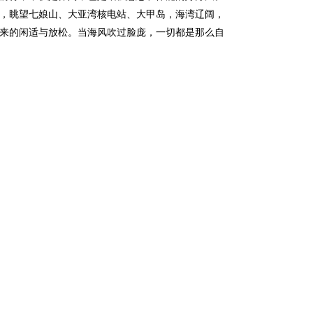
，眺望七娘山、大亚湾核电站、大甲岛，海湾辽阔，
来的闲适与放松。当海风吹过脸庞，一切都是那么自