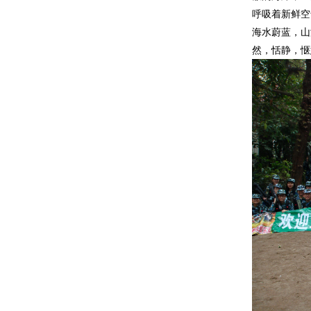
呼吸着新鲜空
海水蔚蓝，山
然，恬静，惬