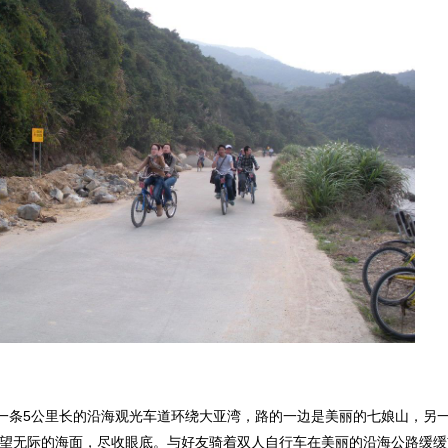
条5公里长的沿海观光车道环绕大亚湾，路的一边是美丽的七娘山，另一
望无际的海面，尽收眼底。与好友骑着双人自行车在美丽的沿海公路缓缓