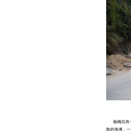
杨梅坑有一
散的海滩，一