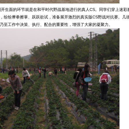
别开生面的环节就是在和平时代野战基地进行的真人CS。同学们穿上迷彩
，纷纷摩拳擦掌、跃跃欲试，准备展开激烈的真实版CS野战对抗赛。几
乃至工作中决策、执行、配合的重要性，增强了大家的凝聚力。