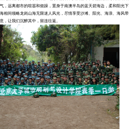
气，远离都市的喧嚣和烦躁，置身于南澳半岛的蓝天碧海边，柔和阳光下
海相间领略龙岗山海无限迷人风光，尽情享受沙滩、阳光、海浪、海风带
意，让我们沉醉其中，留连往返。