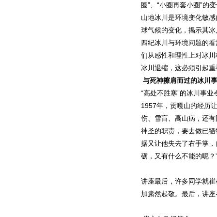
圈”、“小圈再套小圈”
山地冰川是环境变化敏感
球气候的变化，揭示其冰
四纪冰川与环境问题的看
们从感性和理性上对冰川
冰川退缩，这必须引起重
与死神擦肩而过的冰川
“高处不胜寒”的冰川事
1957年，贡嘎山的经
伤、雪盲、高山病，还有
神圣的职责，要去做已牺
据又让他失去了右手掌，
砺，又有什么不能的呢？
讲座最后，许多同学就崔
加肃然起敬。最后，讲座